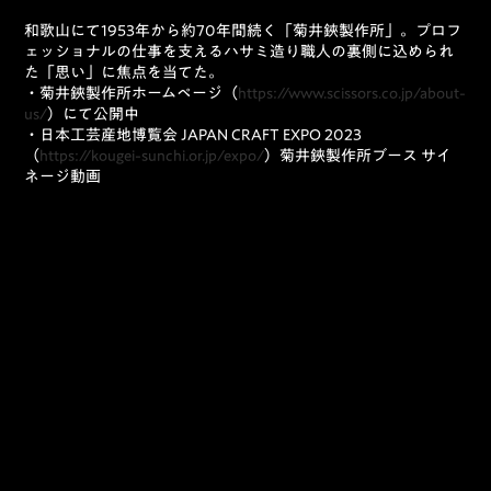
和歌山にて1953年から約70年間続く「菊井鋏製作所」。プロフ
ェッショナルの仕事を支えるハサミ造り職人の裏側に込められ
た「思い」に焦点を当てた。
・菊井鋏製作所ホームページ（
https://www.scissors.co.jp/about-
us/
）にて公開中
・日本工芸産地博覧会 JAPAN CRAFT EXPO 2023
（
https://kougei-sunchi.or.jp/expo/
）菊井鋏製作所ブース サイ
ネージ動画